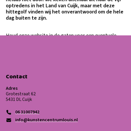
optredens in het Land van Cuijk, maar met deze
hittegolf vinden wij het onverantwoord om de hele
dag buiten te zijn.
Houd onze website in de gaten voor een eventuele
andere datum.
Contact
Adres
Grotestraat 62
5431 DL Cuijk
06 31007942
info@kunstencentrumlouis.nl